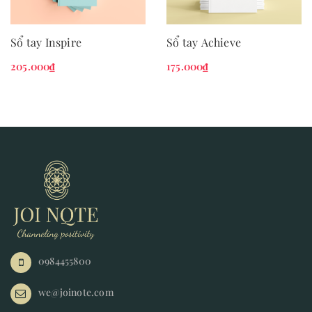
Sổ tay Inspire
Sổ tay Achieve
205.000₫
175.000₫
0984455800
we@joinote.com