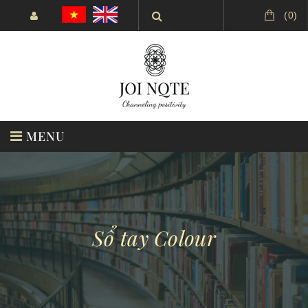
(
0
)
MENU
TRANG CHỦ
SẢN PHẨM
Sổ tay Colour
KHUYẾN MÃI
JOI THINKING